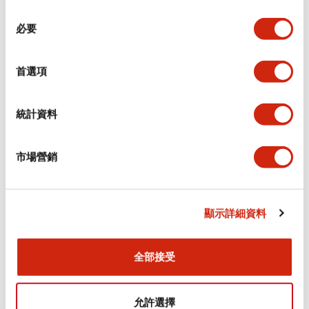
同
必要
意
環境規範
選
擇
首選項
功能規格
機械規格
統計資料
安裝和安裝規範
市場營銷
顯示詳細資料
文件和檔案
全部接受
型錄和宣傳手冊
CAD檔
認證與標準
允許選擇