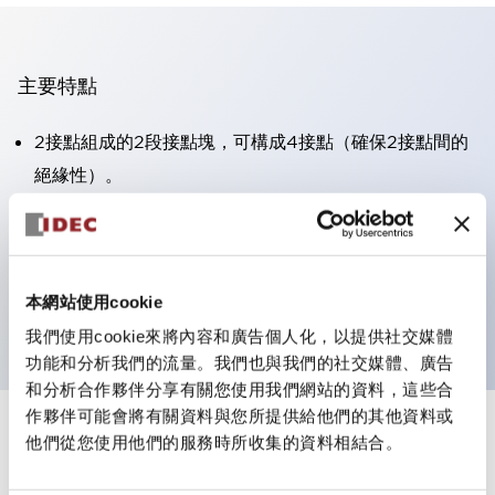
主要特點
2接點組成的2段接點塊，可構成4接點（確保2接點間的
絕緣性）。
面板深度39.9mm（※11段接點塊）、59.9mm（※22段
接點塊）。可實現省空間設計。
第三代安全結構：2動作釋放、護罩一體成型、IP20手指
本網站使用cookie
防護結構
我們使用cookie來將內容和廣告個人化，以提供社交媒體
功能和分析我們的流量。我們也與我們的社交媒體、廣告
和分析合作夥伴分享有關您使用我們網站的資料，這些合
作夥伴可能會將有關資料與您所提供給他們的其他資料或
+
規格
他們從您使用他們的服務時所收集的資料相結合。
顯示全部
審美規範