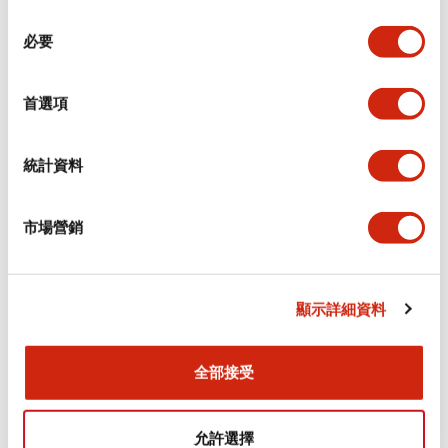
同
必要
意
環境規範
選
擇
首選項
功能規格
機械規格
統計資料
安裝和安裝規範
市場營銷
顯示詳細資料
文件和檔案
全部接受
型錄和宣傳手冊
CAD檔
認證與標準
允許選擇