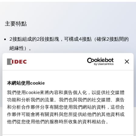
主要特點
2接點組成的2段接點塊，可構成4接點（確保2接點間的
絕緣性）。
面板深度39.9mm（※11段接點塊）、59.9mm（※22段
接點塊）。可實現省空間設計。
第三代安全結構：2動作釋放、護罩一體成型、IP20手指
本網站使用cookie
防護結構
我們使用cookie來將內容和廣告個人化，以提供社交媒體
功能和分析我們的流量。我們也與我們的社交媒體、廣告
和分析合作夥伴分享有關您使用我們網站的資料，這些合
作夥伴可能會將有關資料與您所提供給他們的其他資料或
+
規格
他們從您使用他們的服務時所收集的資料相結合。
顯示全部
審美規範