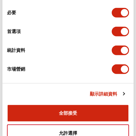
同
必要
意
環境規範
選
擇
首選項
功能規格
機械規格
統計資料
安裝和安裝規範
市場營銷
顯示詳細資料
文件和檔案
全部接受
型錄和宣傳手冊
CAD檔
認證與標準
允許選擇