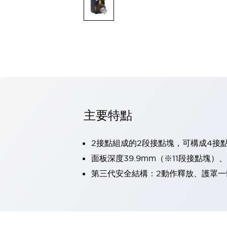
可程式控制器
可程式人機介面
工業乙太網路設備
瀏覽全部
自動識別
自動識別
感測器
瀏覽全部
行業
汽車
主要特點
工業機器人的潛在風險，從第三者角度徹底驗證
減少安全柵內的人身事故
兼顧良好的視認性及減少維修工時
2接點組成的2段接點塊，可構成4接
最適合小型裝置的安全對策
瀏覽全部
面板深度39.9mm（※11段接點塊）
工具機
第三代安全結構：2動作釋放、護罩一
降低機床成本的技巧簡單的讓人意外
尋找讓機床更小型化的可能性
從外觀設計的觀點提升機床的附加價值
預防導致機器故障的「瞬停」
3位置促動開關確保綜合加工中心機的安全性