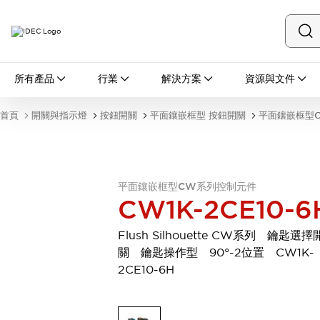
所有產品
所有產品
行業
解決方案
資源與文件
開關與指示燈
按鈕開關
首頁
開關與指示燈
按鈕開關
平面鑲嵌框型 按鈕開關
平面鑲嵌框型
指示燈和蜂鳴器
瀏覽全部
安全與防爆
安全設備
防爆設備
平面鑲嵌框型CW系列控制元件
瀏覽全部
CW1K-2CE10-6
盤櫃
繼電器·計時器
Flush Silhouette CW系列 鑰匙選擇
電源供應器
關 鑰匙操作型 90°-2位置 CW1K-
回路保護器
2CE10-6H
LED照明裝置
端子台
瀏覽全部
自動化