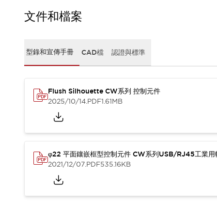
CAD檔
型錄和宣傳手冊
文件和檔案
影片專區
選型系統
軟體下載
型錄和宣傳手冊
CAD檔
認證與標準
邏輯模擬器
產品資安通知
最新消息
Flush Silhouette CW系列 控制元件
新聞中心
2025/10/14
.PDF
1.61MB
活動
促銷活動
部落格
支援
聯絡我們
服務據點
φ22 平面鑲嵌框型控制元件 CW系列USB/RJ45工業
產品變更/停產通知
2021/12/07
.PDF
535.16KB
RoHS指令對應
認證與標準