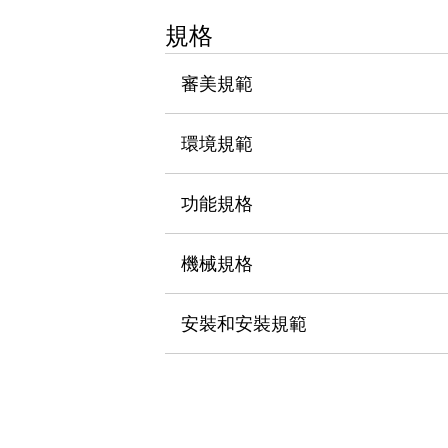
瀏覽全部
規格
機器人
使人機協作更安全、更高效
審美規範
發揮協作機器人潛力的安全措施
瀏覽全部
半導體
提高半導體製造裝置設計自由度的方法
環境規範
瞬間完成開關的更換，避免停機時間拉長
充分對應安全標準
瀏覽全部
功能規格
瀏覽全部
解決方案
IIoT（工業物聯網）
機械規格
去面板化
RFID 認證
安全及其未來
安裝和安裝規範
安全及其未來 | 解決⽅案
瀏覽全部
從基礎了解安全元件
瀏覽全部
資源與文件