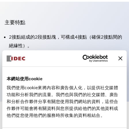
主要特點
2接點組成的2段接點塊，可構成4接點（確保2接點間的
絕緣性）。
面板深度39.9mm（※11段接點塊）、59.9mm（※22段
接點塊）。可實現省空間設計。
第三代安全結構：2動作釋放、護罩一體成型、IP20手指
本網站使用cookie
防護結構
我們使用cookie來將內容和廣告個人化，以提供社交媒體
功能和分析我們的流量。我們也與我們的社交媒體、廣告
和分析合作夥伴分享有關您使用我們網站的資料，這些合
作夥伴可能會將有關資料與您所提供給他們的其他資料或
+
規格
他們從您使用他們的服務時所收集的資料相結合。
顯示全部
審美規範