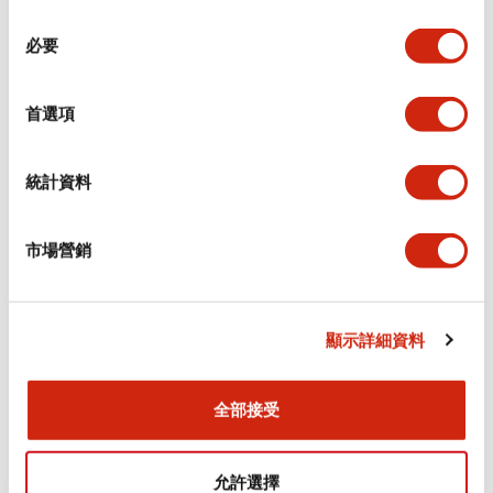
同
必要
意
環境規範
選
擇
首選項
功能規格
機械規格
統計資料
安裝和安裝規範
市場營銷
顯示詳細資料
文件和檔案
全部接受
型錄和宣傳手冊
認證與標準
允許選擇