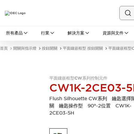
所有產品
所有產品
行業
解決方案
資源與文件
開關與指示燈
按鈕開關
首頁
開關與指示燈
按鈕開關
平面鑲嵌框型 按鈕開關
平面鑲嵌框型
指示燈和蜂鳴器
瀏覽全部
安全與防爆
安全設備
防爆設備
平面鑲嵌框型CW系列控制元件
瀏覽全部
CW1K-2CE03-5
盤櫃
繼電器·計時器
Flush Silhouette CW系列 鑰匙選擇
電源供應器
關 鑰匙操作型 90°-2位置 CW1K-
回路保護器
2CE03-5H
LED照明裝置
端子台
瀏覽全部
自動化