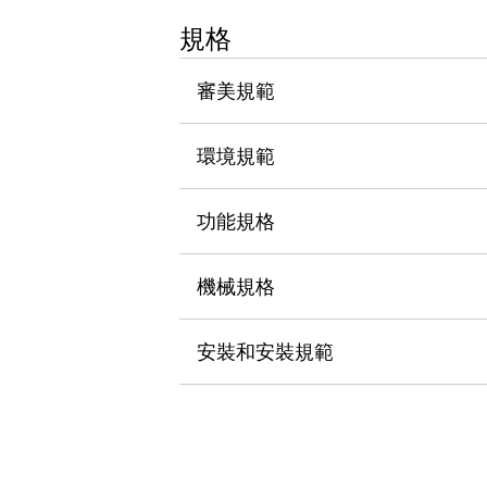
瀏覽全部
規格
機器人
使人機協作更安全、更高效
審美規範
發揮協作機器人潛力的安全措施
瀏覽全部
半導體
提高半導體製造裝置設計自由度的方法
環境規範
瞬間完成開關的更換，避免停機時間拉長
充分對應安全標準
瀏覽全部
功能規格
瀏覽全部
解決方案
IIoT（工業物聯網）
機械規格
去面板化
RFID 認證
安全及其未來
安裝和安裝規範
安全及其未來 | 解決⽅案
瀏覽全部
從基礎了解安全元件
瀏覽全部
資源與文件