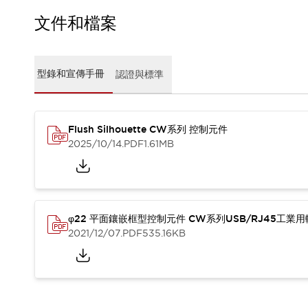
CAD檔
型錄和宣傳手冊
文件和檔案
影片專區
選型系統
軟體下載
型錄和宣傳手冊
認證與標準
邏輯模擬器
產品資安通知
最新消息
Flush Silhouette CW系列 控制元件
新聞中心
2025/10/14
.PDF
1.61MB
活動
促銷活動
部落格
支援
聯絡我們
服務據點
φ22 平面鑲嵌框型控制元件 CW系列USB/RJ45工業
產品變更/停產通知
2021/12/07
.PDF
535.16KB
RoHS指令對應
認證與標準