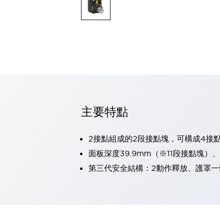
可程式控制器
可程式人機介面
工業乙太網路設備
瀏覽全部
自動識別
自動識別
感測器
瀏覽全部
行業
汽車
主要特點
工業機器人的潛在風險，從第三者角度徹底驗證
減少安全柵內的人身事故
兼顧良好的視認性及減少維修工時
2接點組成的2段接點塊，可構成4接
最適合小型裝置的安全對策
瀏覽全部
面板深度39.9mm（※11段接點塊）
工具機
第三代安全結構：2動作釋放、護罩一
降低機床成本的技巧簡單的讓人意外
尋找讓機床更小型化的可能性
從外觀設計的觀點提升機床的附加價值
預防導致機器故障的「瞬停」
3位置促動開關確保綜合加工中心機的安全性