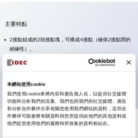
主要特點
2接點組成的2段接點塊，可構成4接點（確保2接點間的
絕緣性）。
面板深度39.9mm（※11段接點塊）、59.9mm（※22段
接點塊）。可實現省空間設計。
第三代安全結構：2動作釋放、護罩一體成型、IP20手指
本網站使用cookie
防護結構
我們使用cookie來將內容和廣告個人化，以提供社交媒體
功能和分析我們的流量。我們也與我們的社交媒體、廣告
和分析合作夥伴分享有關您使用我們網站的資料，這些合
作夥伴可能會將有關資料與您所提供給他們的其他資料或
+
規格
他們從您使用他們的服務時所收集的資料相結合。
顯示全部
審美規範