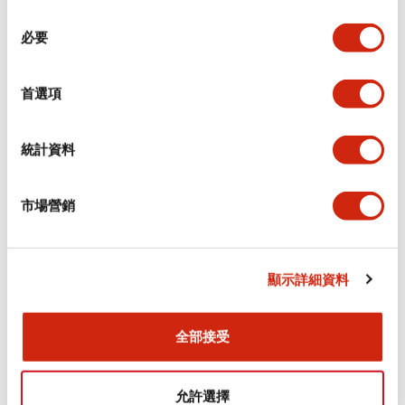
同
必要
意
環境規範
選
擇
首選項
功能規格
機械規格
統計資料
安裝和安裝規範
市場營銷
顯示詳細資料
文件和檔案
全部接受
型錄和宣傳手冊
認證與標準
允許選擇