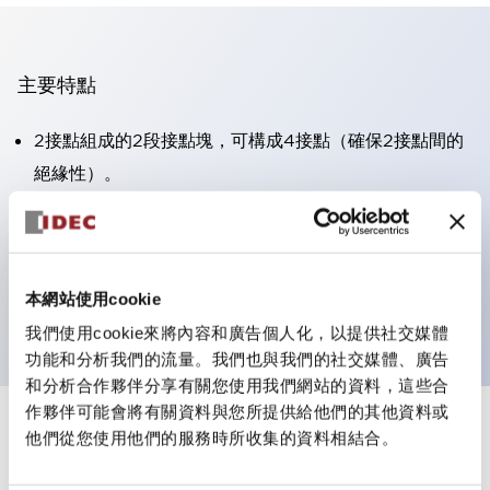
主要特點
2接點組成的2段接點塊，可構成4接點（確保2接點間的
絕緣性）。
面板深度39.9mm（※11段接點塊）、59.9mm（※22段
接點塊）。可實現省空間設計。
第三代安全結構：2動作釋放、護罩一體成型、IP20手指
本網站使用cookie
防護結構
我們使用cookie來將內容和廣告個人化，以提供社交媒體
功能和分析我們的流量。我們也與我們的社交媒體、廣告
和分析合作夥伴分享有關您使用我們網站的資料，這些合
作夥伴可能會將有關資料與您所提供給他們的其他資料或
+
規格
他們從您使用他們的服務時所收集的資料相結合。
顯示全部
審美規範