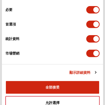
同
必要
意
環境規範
選
擇
首選項
功能規格
機械規格
統計資料
安裝和安裝規範
市場營銷
顯示詳細資料
文件和檔案
全部接受
型錄和宣傳手冊
認證與標準
允許選擇