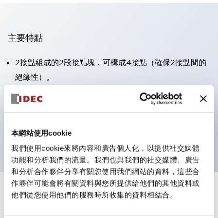
主要特點
2接點組成的2段接點塊，可構成4接點（確保2接點間的
絕緣性）。
面板深度39.9mm（※11段接點塊）、59.9mm（※22段
接點塊）。可實現省空間設計。
第三代安全結構：2動作釋放、護罩一體成型、IP20手指
本網站使用cookie
防護結構
我們使用cookie來將內容和廣告個人化，以提供社交媒體
功能和分析我們的流量。我們也與我們的社交媒體、廣告
和分析合作夥伴分享有關您使用我們網站的資料，這些合
作夥伴可能會將有關資料與您所提供給他們的其他資料或
+
規格
他們從您使用他們的服務時所收集的資料相結合。
顯示全部
審美規範