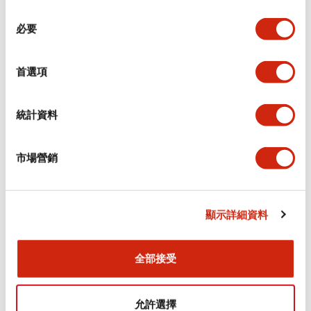
同
必要
意
環境規範
選
擇
首選項
功能規格
機械規格
統計資料
安裝和安裝規範
市場營銷
顯示詳細資料
文件和檔案
全部接受
型錄和宣傳手冊
CAD檔
認證與標準
技術文件
允許選擇