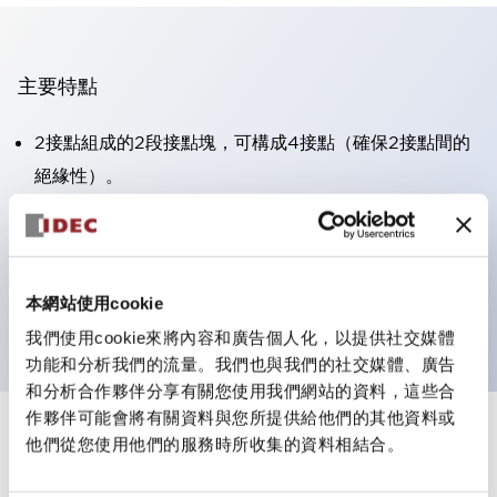
主要特點
2接點組成的2段接點塊，可構成4接點（確保2接點間的
絕緣性）。
面板深度39.9mm（※11段接點塊）、59.9mm（※22段
接點塊）。可實現省空間設計。
第三代安全結構：2動作釋放、護罩一體成型、IP20手指
本網站使用cookie
防護結構
我們使用cookie來將內容和廣告個人化，以提供社交媒體
功能和分析我們的流量。我們也與我們的社交媒體、廣告
和分析合作夥伴分享有關您使用我們網站的資料，這些合
作夥伴可能會將有關資料與您所提供給他們的其他資料或
+
規格
他們從您使用他們的服務時所收集的資料相結合。
顯示全部
審美規範