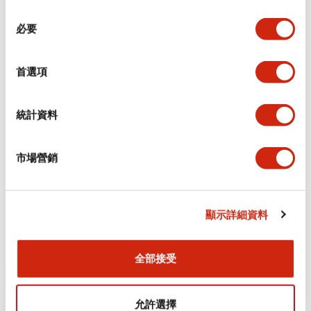
同
必要
意
環境規範
選
擇
首選項
功能規格
機械規格
統計資料
安裝和安裝規範
市場營銷
顯示詳細資料
文件和檔案
全部接受
型錄和宣傳手冊
認證與標準
允許選擇