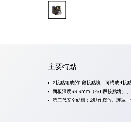
可程式控制器
可程式人機介面
工業乙太網路設備
瀏覽全部
自動識別
自動識別
感測器
瀏覽全部
行業
汽車
主要特點
工業機器人的潛在風險，從第三者角度徹底驗證
減少安全柵內的人身事故
兼顧良好的視認性及減少維修工時
2接點組成的2段接點塊，可構成4接
最適合小型裝置的安全對策
瀏覽全部
面板深度39.9mm（※11段接點塊）
工具機
第三代安全結構：2動作釋放、護罩一
降低機床成本的技巧簡單的讓人意外
尋找讓機床更小型化的可能性
從外觀設計的觀點提升機床的附加價值
預防導致機器故障的「瞬停」
3位置促動開關確保綜合加工中心機的安全性