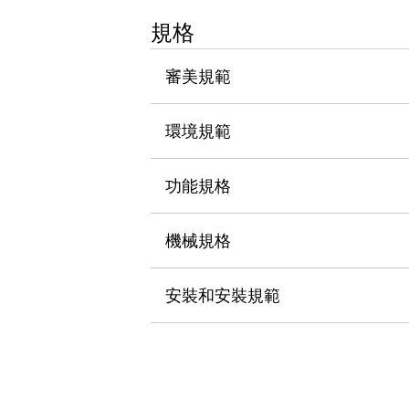
瀏覽全部
規格
機器人
使人機協作更安全、更高效
審美規範
發揮協作機器人潛力的安全措施
瀏覽全部
半導體
提高半導體製造裝置設計自由度的方法
環境規範
瞬間完成開關的更換，避免停機時間拉長
充分對應安全標準
瀏覽全部
功能規格
瀏覽全部
解決方案
IIoT（工業物聯網）
機械規格
去面板化
RFID 認證
安全及其未來
安裝和安裝規範
安全及其未來 | 解決⽅案
瀏覽全部
從基礎了解安全元件
瀏覽全部
資源與文件