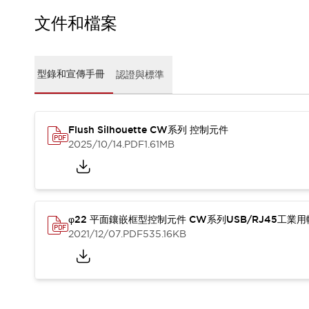
CAD檔
型錄和宣傳手冊
文件和檔案
影片專區
選型系統
軟體下載
型錄和宣傳手冊
認證與標準
邏輯模擬器
產品資安通知
最新消息
Flush Silhouette CW系列 控制元件
新聞中心
2025/10/14
.PDF
1.61MB
活動
促銷活動
部落格
支援
聯絡我們
服務據點
φ22 平面鑲嵌框型控制元件 CW系列USB/RJ45工業
產品變更/停產通知
2021/12/07
.PDF
535.16KB
RoHS指令對應
認證與標準