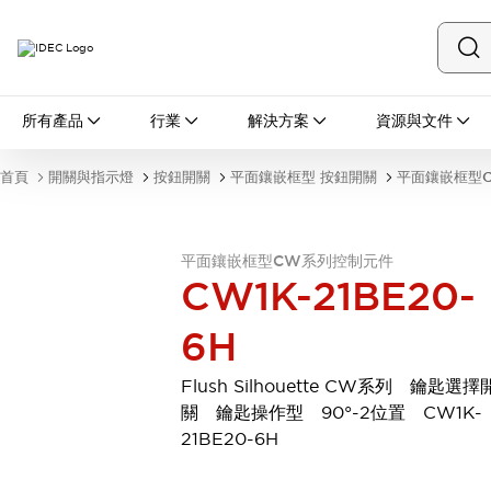
所有產品
所有產品
行業
解決方案
資源與文件
開關與指示燈
按鈕開關
首頁
開關與指示燈
按鈕開關
平面鑲嵌框型 按鈕開關
平面鑲嵌框型
指示燈和蜂鳴器
瀏覽全部
安全與防爆
平面鑲嵌框型CW系列控制元件
安全設備
防爆設備
CW1K-21BE20-
瀏覽全部
盤櫃
6H
繼電器·計時器
電源供應器
Flush Silhouette CW系列 鑰匙選擇
回路保護器
關 鑰匙操作型 90°-2位置 CW1K-
LED照明裝置
21BE20-6H
端子台
瀏覽全部
自動化