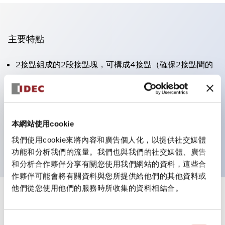
主要特點
2接點組成的2段接點塊，可構成4接點（確保2接點間的
絕緣性）。
面板深度39.9mm（※11段接點塊）、59.9mm（※22段
接點塊）。可實現省空間設計。
本網站使用cookie
第三代安全結構：2動作釋放、護罩一體成型、IP20手指
防護結構
我們使用cookie來將內容和廣告個人化，以提供社交媒體
功能和分析我們的流量。我們也與我們的社交媒體、廣告
和分析合作夥伴分享有關您使用我們網站的資料，這些合
作夥伴可能會將有關資料與您所提供給他們的其他資料或
他們從您使用他們的服務時所收集的資料相結合。
+
規格
顯示全部
同
審美規範