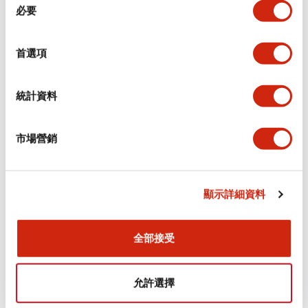
必要
意
選
環境規範
擇
首選項
機械規格
統計資料
安裝和安裝規範
市場營銷
文件和檔案
顯示詳細資料
全部接受
型錄和宣傳手冊
CAD檔
認證與標準
允許選擇
Flush Silhouette CW系列 控制元件