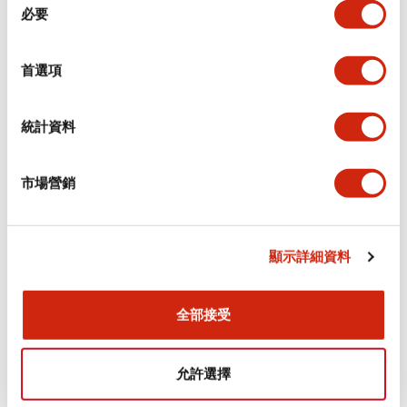
必要
意
選
環境規範
擇
首選項
機械規格
統計資料
安裝和安裝規範
市場營銷
文件和檔案
顯示詳細資料
全部接受
型錄和宣傳手冊
CAD檔
認證與標準
技術文件
允許選擇
Flush Silhouette CW系列 控制元件