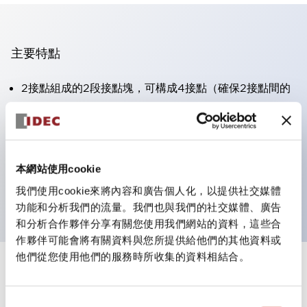
主要特點
2接點組成的2段接點塊，可構成4接點（確保2接點間的
絕緣性）。
面板深度39.9mm（※11段接點塊）、59.9mm（※22段
接點塊）。可實現省空間設計。
本網站使用cookie
第三代安全結構：2動作釋放、護罩一體成型、IP20手指
防護結構
我們使用cookie來將內容和廣告個人化，以提供社交媒體
功能和分析我們的流量。我們也與我們的社交媒體、廣告
和分析合作夥伴分享有關您使用我們網站的資料，這些合
作夥伴可能會將有關資料與您所提供給他們的其他資料或
他們從您使用他們的服務時所收集的資料相結合。
+
規格
顯示全部
同
審美規範