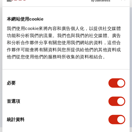
本網站使用cookie
主要特點
我們使用cookie來將內容和廣告個人化，以提供社交媒體
功能和分析我們的流量。我們也與我們的社交媒體、廣告
和分析合作夥伴分享有關您使用我們網站的資料，這些合
業界首創！一個LED實現6種顏色功能
作夥伴可能會將有關資料與您所提供給他們的其他資料或
即使是突發的照明色彩變更，也只需購買鏡片即可更換顏
他們從您使用他們的服務時所收集的資料相結合。
色。不僅減少了色彩更換與庫存管理的工時，還是一款環保
產品。
同
採用新型LED，提高可視性，符合ISO規定的安全色
必要
意
簡單配線，提高作業效率
選
電線不易脫落，振動時也安心
擇
首選項
導電部位採用安全的IP20防指保護結構
統計資料