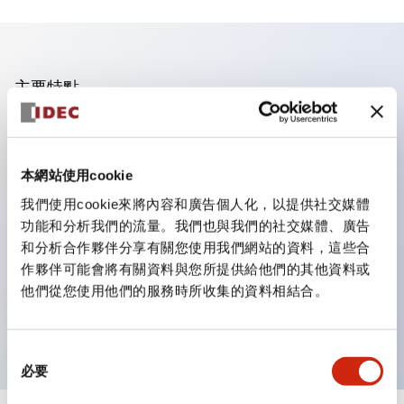
主要特點
業界首創！一個LED實現6種顏色功能
即使是突發的照明色彩變更，也只需購買鏡片即可更換顏
本網站使用cookie
色。不僅減少了色彩更換與庫存管理的工時，還是一款環保
我們使用cookie來將內容和廣告個人化，以提供社交媒體
產品。
功能和分析我們的流量。我們也與我們的社交媒體、廣告
採用新型LED，提高可視性，符合ISO規定的安全色
和分析合作夥伴分享有關您使用我們網站的資料，這些合
簡單配線，提高作業效率
作夥伴可能會將有關資料與您所提供給他們的其他資料或
他們從您使用他們的服務時所收集的資料相結合。
電線不易脫落，振動時也安心
導電部位採用安全的IP20防指保護結構
同
必要
意
選