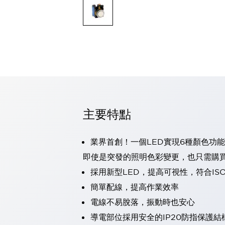
可程式控制器
可程式人機介面
工業乙太網路設備
瀏覽全部
自動識別
自動識別
感測器
瀏覽全部
行業
汽車
主要特點
工業機器人的潛在風險，從第三者角度徹底驗證
減少安全柵內的人身事故
兼顧良好的視認性及減少維修工時
業界首創！一個LED實現6種顏色功能
最適合小型裝置的安全對策
瀏覽全部
即使是突發的照明色彩變更，也只需購
工具機
採用新型LED，提高可視性，符合IS
降低機床成本的技巧簡單的讓人意外
尋找讓機床更小型化的可能性
簡單配線，提高作業效率
從外觀設計的觀點提升機床的附加價值
電線不易脫落，振動時也安心
預防導致機器故障的「瞬停」
導電部位採用安全的IP20防指保護結
3位置促動開關確保綜合加工中心機的安全性