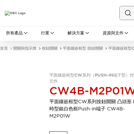
所有產品
所有產品
行業
解決方案
資源與文件
開關與指示燈
按鈕開關
首頁
開關與指示燈
按鈕開關
平面鑲嵌框型 按鈕開關
平面鑲嵌框型C
指示燈和蜂鳴器
瀏覽全部
安全與防爆
安全設備
防爆設備
平面鑲嵌框型CW系列（PUSH-IN端子型）
瀏覽全部
元件
CW4B-M2P01
盤櫃
繼電器·計時器
平面鑲嵌框型CW系列按鈕開關 凸頭形 
電源供應器
時型銀白色框Push-in端子 CW4B-
回路保護器
M2P01W
LED照明裝置
端子台
瀏覽全部
自動化