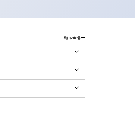
+
顯示全部