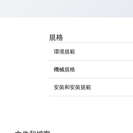
瀏覽全部
機器人
使人機協作更安全、更高效
發揮協作機器人潛力的安全措施
瀏覽全部
半導體
規格
提高半導體製造裝置設計自由度的方法
瞬間完成開關的更換，避免停機時間拉長
環境規範
充分對應安全標準
瀏覽全部
瀏覽全部
機械規格
解決方案
IIoT（工業物聯網）
去面板化
RFID 認證
安裝和安裝規範
安全及其未來
安全及其未來 | 解決⽅案
瀏覽全部
從基礎了解安全元件
瀏覽全部
資源與文件