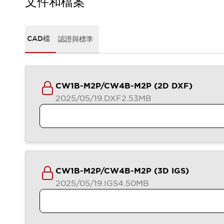
文件和檔案
CAD檔
型錄和宣傳手冊
影片專區
選型系統
CAD檔
認證與標準
軟體下載
邏輯模擬器
產品資安通知
最新消息
CW1B-M2P/CW4B-M2P (2D DXF)
新聞中心
2025/05/19
.DXF
2.53MB
活動
促銷活動
部落格
支援
聯絡我們
服務據點
產品變更/停產通知
CW1B-M2P/CW4B-M2P (3D IGS)
RoHS指令對應
2025/05/19
.IGS
4.50MB
認證與標準