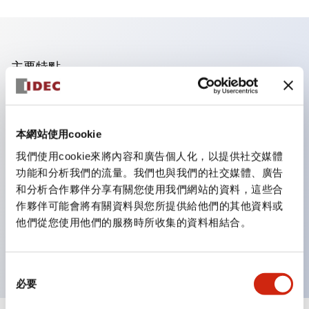
主要特點
業界首創！一個LED實現6種顏色功能
即使是突發的照明色彩變更，也只需購買鏡片即可更換顏
本網站使用cookie
色。不僅減少了色彩更換與庫存管理的工時，還是一款環保
我們使用cookie來將內容和廣告個人化，以提供社交媒體
產品。
功能和分析我們的流量。我們也與我們的社交媒體、廣告
採用新型LED，提高可視性，符合ISO規定的安全色
和分析合作夥伴分享有關您使用我們網站的資料，這些合
簡單配線，提高作業效率
作夥伴可能會將有關資料與您所提供給他們的其他資料或
他們從您使用他們的服務時所收集的資料相結合。
電線不易脫落，振動時也安心
導電部位採用安全的IP20防指保護結構
同
必要
意
選