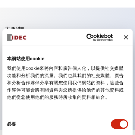
主要特點
業界首創！一個LED實現6種顏色功能
即使是突發的照明色彩變更，也只需購買鏡片即可更換顏
本網站使用cookie
色。不僅減少了色彩更換與庫存管理的工時，還是一款環保
我們使用cookie來將內容和廣告個人化，以提供社交媒體
產品。
功能和分析我們的流量。我們也與我們的社交媒體、廣告
採用新型LED，提高可視性，符合ISO規定的安全色
和分析合作夥伴分享有關您使用我們網站的資料，這些合
簡單配線，提高作業效率
作夥伴可能會將有關資料與您所提供給他們的其他資料或
他們從您使用他們的服務時所收集的資料相結合。
電線不易脫落，振動時也安心
導電部位採用安全的IP20防指保護結構
同
必要
意
選