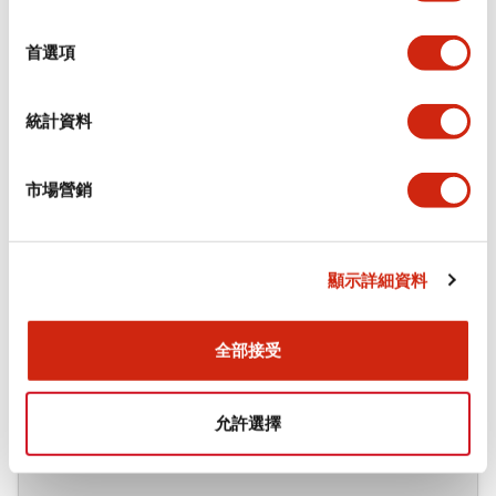
選
擇
文件和檔案
首選項
統計資料
CAD檔
市場營銷
CW1B-M1-PS/CW4B-M1-PS (3D IGS)
2025/05/19
.IGS
481.67KB
顯示詳細資料
登入後下載
全部接受
CW1B-M1-PS/CW4B-M1-PS (3D x_t)
2025/05/19
.X_T
98.70KB
允許選擇
登入後下載