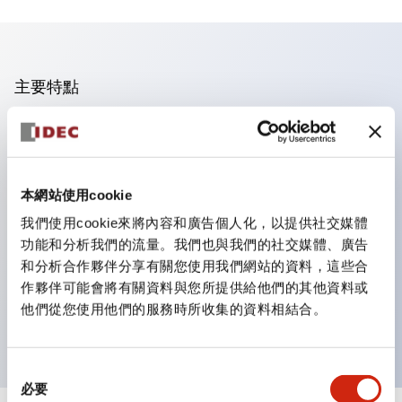
主要特點
業界首創！一個LED實現6種顏色功能
即使是突發的照明色彩變更，也只需購買鏡片即可更換顏
色。不僅減少了色彩更換與庫存管理的工時，還是一款環保
本網站使用cookie
產品。
我們使用cookie來將內容和廣告個人化，以提供社交媒體
採用新型LED，提高可視性，符合ISO規定的安全色
功能和分析我們的流量。我們也與我們的社交媒體、廣告
簡單配線，提高作業效率
和分析合作夥伴分享有關您使用我們網站的資料，這些合
作夥伴可能會將有關資料與您所提供給他們的其他資料或
電線不易脫落，振動時也安心
他們從您使用他們的服務時所收集的資料相結合。
導電部位採用安全的IP20防指保護結構
同
必要
意