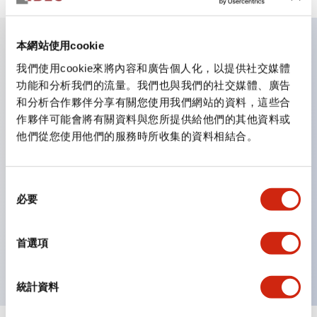
本網站使用cookie
主要特點
我們使用cookie來將內容和廣告個人化，以提供社交媒體
功能和分析我們的流量。我們也與我們的社交媒體、廣告
和分析合作夥伴分享有關您使用我們網站的資料，這些合
業界首創！一個LED實現6種顏色功能
作夥伴可能會將有關資料與您所提供給他們的其他資料或
即使是突發的照明色彩變更，也只需購買鏡片即可更換顏
他們從您使用他們的服務時所收集的資料相結合。
色。不僅減少了色彩更換與庫存管理的工時，還是一款環保
產品。
同
採用新型LED，提高可視性，符合ISO規定的安全色
必要
意
簡單配線，提高作業效率
選
電線不易脫落，振動時也安心
擇
首選項
導電部位採用安全的IP20防指保護結構
統計資料