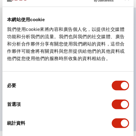
本網站使用cookie
主要特點
我們使用cookie來將內容和廣告個人化，以提供社交媒體
功能和分析我們的流量。我們也與我們的社交媒體、廣告
和分析合作夥伴分享有關您使用我們網站的資料，這些合
業界首創！一個LED實現6種顏色功能
作夥伴可能會將有關資料與您所提供給他們的其他資料或
即使是突發的照明色彩變更，也只需購買鏡片即可更換顏
他們從您使用他們的服務時所收集的資料相結合。
色。不僅減少了色彩更換與庫存管理的工時，還是一款環保
產品。
同
採用新型LED，提高可視性，符合ISO規定的安全色
必要
意
簡單配線，提高作業效率
選
電線不易脫落，振動時也安心
擇
首選項
導電部位採用安全的IP20防指保護結構
統計資料