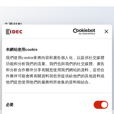
主要特點
業界首創！一個LED實現6種顏色功能
即使是突發的照明色彩變更，也只需購買鏡片即可更換顏
本網站使用cookie
色。不僅減少了色彩更換與庫存管理的工時，還是一款環保
我們使用cookie來將內容和廣告個人化，以提供社交媒體
產品。
功能和分析我們的流量。我們也與我們的社交媒體、廣告
採用新型LED，提高可視性，符合ISO規定的安全色
和分析合作夥伴分享有關您使用我們網站的資料，這些合
簡單配線，提高作業效率
作夥伴可能會將有關資料與您所提供給他們的其他資料或
他們從您使用他們的服務時所收集的資料相結合。
電線不易脫落，振動時也安心
導電部位採用安全的IP20防指保護結構
同
必要
意
選