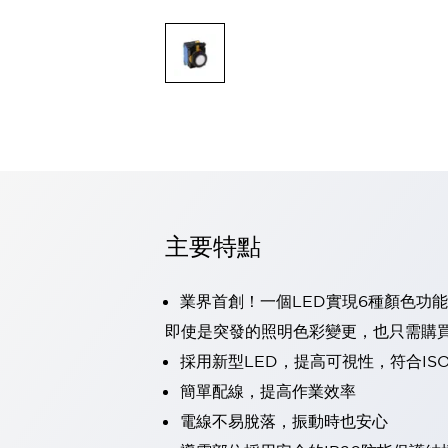
可程式控制器
可程式人機介面
工業乙太網路設備
瀏覽全部
自動識別
自動識別
感測器
瀏覽全部
行業
汽車
工業機器人的潛在風險，從第三者角度徹底驗證
主要特點
減少安全柵內的人身事故
兼顧良好的視認性及減少維修工時
最適合小型裝置的安全對策
瀏覽全部
業界首創！一個LED實現6種顏色功能
工具機
即使是突發的照明色彩變更，也只需購
降低機床成本的技巧簡單的讓人意外
採用新型LED，提高可視性，符合IS
尋找讓機床更小型化的可能性
簡單配線，提高作業效率
從外觀設計的觀點提升機床的附加價值
預防導致機器故障的「瞬停」
電線不易脫落，振動時也安心
3位置促動開關確保綜合加工中心機的安全性