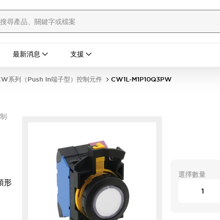
最新消息
支援
W系列（Push In端子型）控制元件
CW1L-M1P10Q3PW
控制
選擇數量
頭形