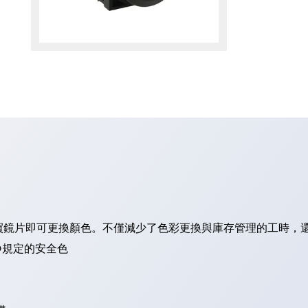
買鏡片即可更換顏色。不僅減少了色彩更換與庫存管理的工時，
O規定的安全色