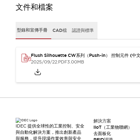
CAD檔
文件和檔案
型錄和宣傳手冊
影片專區
選型系統
型錄和宣傳手冊
CAD檔
認證與標準
軟體下載
邏輯模擬器
產品資安通知
最新消息
Flush Silhouette CW系列（Push-in） 控制元件 (
新聞中心
2025/09/22
.PDF
3.00MB
活動
促銷活動
部落格
支援
聯絡我們
服務據點
產品變更/停產通知
RoHS指令對應
認證與標準
解決方案
IDEC 提供全球性的工業控制、安全
IIoT（工業物聯網）
與自動化解決方案，推出創新產品
去面板化
與服務，提升現場作業效率與安全
RFID認證