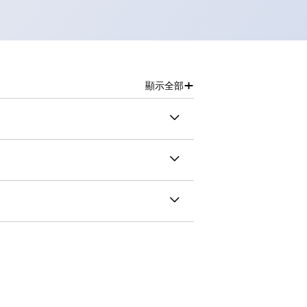
+
顯示全部