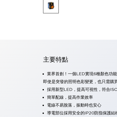
可程式控制器
可程式人機介面
工業乙太網路設備
瀏覽全部
自動識別
自動識別
感測器
瀏覽全部
行業
汽車
主要特點
工業機器人的潛在風險，從第三者角度徹底驗證
減少安全柵內的人身事故
兼顧良好的視認性及減少維修工時
業界首創！一個LED實現6種顏色功能
最適合小型裝置的安全對策
瀏覽全部
即使是突發的照明色彩變更，也只需購
工具機
採用新型LED，提高可視性，符合IS
降低機床成本的技巧簡單的讓人意外
尋找讓機床更小型化的可能性
簡單配線，提高作業效率
從外觀設計的觀點提升機床的附加價值
電線不易脫落，振動時也安心
預防導致機器故障的「瞬停」
導電部位採用安全的IP20防指保護結
3位置促動開關確保綜合加工中心機的安全性