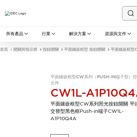
所有產品
所有產品
行業
解決方案
資源與文件
開關與指示燈
按鈕開關
首頁
開關與指示燈
按鈕開關
平面鑲嵌框型 按鈕開關
平面鑲嵌框型C
指示燈和蜂鳴器
瀏覽全部
安全與防爆
安全設備
防爆設備
平面鑲嵌框型CW系列（PUSH-IN端子型）
瀏覽全部
元件
CW1L-A1P10Q4
盤櫃
繼電器·計時器
平面鑲嵌框型CW系列照光按鈕開關 平
電源供應器
交替型黑色框Push-in端子CW1L-
回路保護器
A1P10Q4A
LED照明裝置
端子台
瀏覽全部
自動化