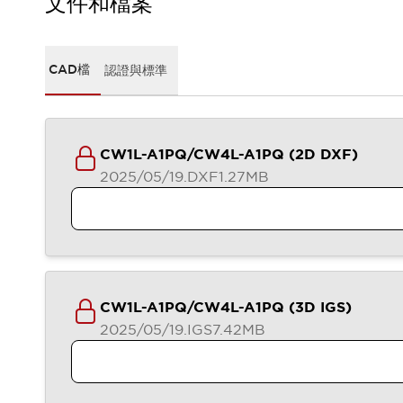
文件和檔案
CAD檔
型錄和宣傳手冊
影片專區
選型系統
CAD檔
認證與標準
軟體下載
邏輯模擬器
產品資安通知
最新消息
CW1L-A1PQ/CW4L-A1PQ (2D DXF)
新聞中心
2025/05/19
.DXF
1.27MB
活動
促銷活動
部落格
支援
聯絡我們
服務據點
產品變更/停產通知
CW1L-A1PQ/CW4L-A1PQ (3D IGS)
RoHS指令對應
2025/05/19
.IGS
7.42MB
認證與標準