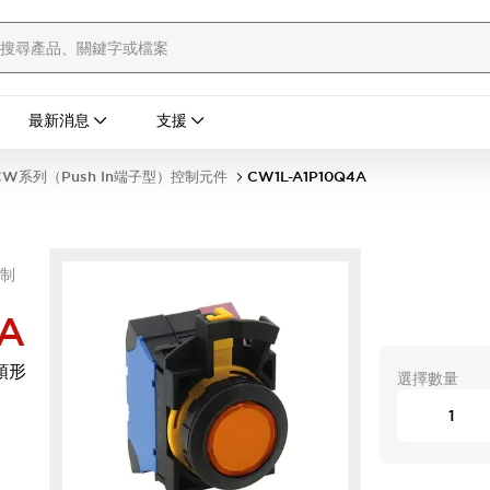
最新消息
支援
W系列（Push In端子型）控制元件
CW1L-A1P10Q4A
控制
A
頭形
選擇數量