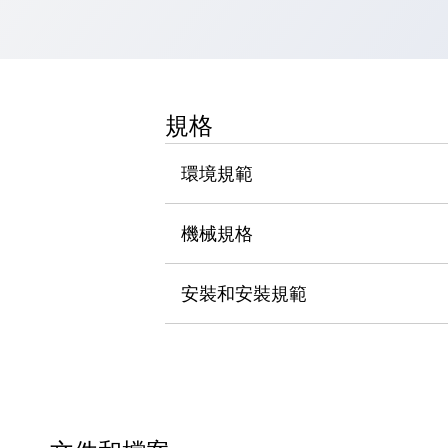
瀏覽全部
機器人
使人機協作更安全、更高效
發揮協作機器人潛力的安全措施
瀏覽全部
半導體
規格
提高半導體製造裝置設計自由度的方法
瞬間完成開關的更換，避免停機時間拉長
環境規範
充分對應安全標準
瀏覽全部
瀏覽全部
機械規格
解決方案
IIoT（工業物聯網）
去面板化
RFID 認證
安裝和安裝規範
安全及其未來
安全及其未來 | 解決⽅案
瀏覽全部
從基礎了解安全元件
瀏覽全部
資源與文件