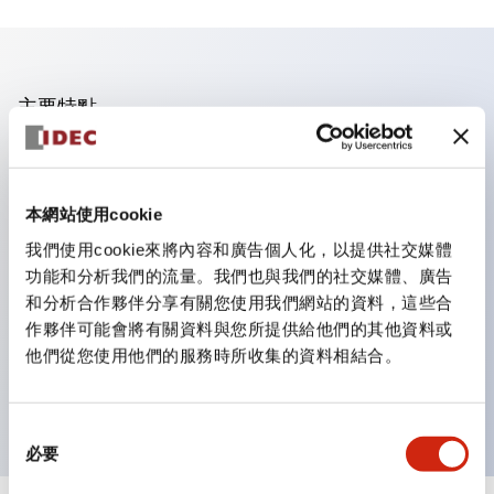
主要特點
業界首創！一個LED實現6種顏色功能
即使是突發的照明色彩變更，也只需購買鏡片即可更換顏
本網站使用cookie
色。不僅減少了色彩更換與庫存管理的工時，還是一款環保
我們使用cookie來將內容和廣告個人化，以提供社交媒體
產品。
功能和分析我們的流量。我們也與我們的社交媒體、廣告
採用新型LED，提高可視性，符合ISO規定的安全色
和分析合作夥伴分享有關您使用我們網站的資料，這些合
簡單配線，提高作業效率
作夥伴可能會將有關資料與您所提供給他們的其他資料或
他們從您使用他們的服務時所收集的資料相結合。
電線不易脫落，振動時也安心
導電部位採用安全的IP20防指保護結構
同
必要
意
選