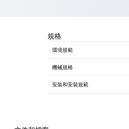
瀏覽全部
機器人
使人機協作更安全、更高效
發揮協作機器人潛力的安全措施
瀏覽全部
半導體
規格
提高半導體製造裝置設計自由度的方法
瞬間完成開關的更換，避免停機時間拉長
環境規範
充分對應安全標準
瀏覽全部
瀏覽全部
機械規格
解決方案
IIoT（工業物聯網）
去面板化
RFID 認證
安裝和安裝規範
安全及其未來
安全及其未來 | 解決⽅案
瀏覽全部
從基礎了解安全元件
瀏覽全部
資源與文件