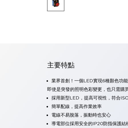
可程式控制器
可程式人機介面
工業乙太網路設備
瀏覽全部
自動識別
自動識別
感測器
瀏覽全部
行業
汽車
主要特點
工業機器人的潛在風險，從第三者角度徹底驗證
減少安全柵內的人身事故
兼顧良好的視認性及減少維修工時
業界首創！一個LED實現6種顏色功能
最適合小型裝置的安全對策
瀏覽全部
即使是突發的照明色彩變更，也只需購
工具機
採用新型LED，提高可視性，符合IS
降低機床成本的技巧簡單的讓人意外
尋找讓機床更小型化的可能性
簡單配線，提高作業效率
從外觀設計的觀點提升機床的附加價值
電線不易脫落，振動時也安心
預防導致機器故障的「瞬停」
導電部位採用安全的IP20防指保護結
3位置促動開關確保綜合加工中心機的安全性