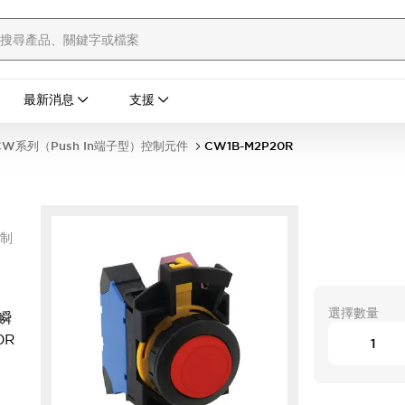
最新消息
支援
W系列（Push In端子型）控制元件
CW1B-M2P20R
控制
選擇數量
瞬
0R