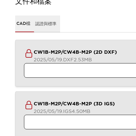
文件和檔案
CAD檔
型錄和宣傳手冊
影片專區
選型系統
CAD檔
認證與標準
軟體下載
邏輯模擬器
產品資安通知
最新消息
CW1B-M2P/CW4B-M2P (2D DXF)
新聞中心
2025/05/19
.DXF
2.53MB
活動
促銷活動
部落格
支援
聯絡我們
服務據點
產品變更/停產通知
CW1B-M2P/CW4B-M2P (3D IGS)
RoHS指令對應
2025/05/19
.IGS
4.50MB
認證與標準