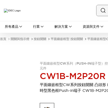
所有產品
所有產品
行業
解決方案
資源與文件
開關與指示燈
按鈕開關
首頁
開關與指示燈
按鈕開關
平面鑲嵌框型 按鈕開關
平面鑲嵌框型C
指示燈和蜂鳴器
瀏覽全部
安全與防爆
安全設備
防爆設備
平面鑲嵌框型CW系列（PUSH-IN端子型）
瀏覽全部
元件
盤櫃
CW1B-M2P20R
繼電器·計時器
電源供應器
平面鑲嵌框型CW系列按鈕開關 凸頭形 
回路保護器
時型黑色框Push-in端子 CW1B-M2P2
LED照明裝置
端子台
瀏覽全部
自動化