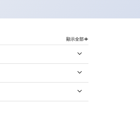
+
顯示全部