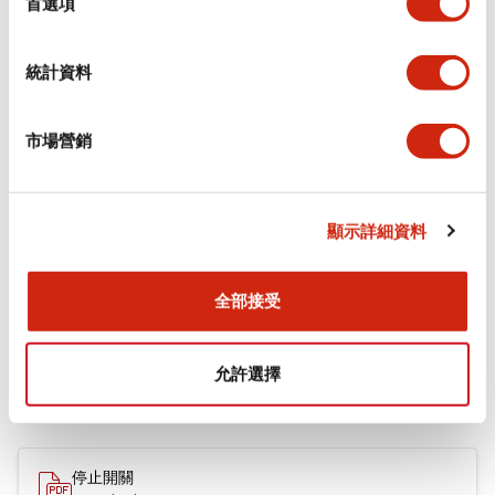
審美規範
首選項
環境規範
統計資料
機械規格
市場營銷
安裝和安裝規範
顯示詳細資料
全部接受
文件和檔案
允許選擇
型錄和宣傳手冊
CAD檔
停止開關