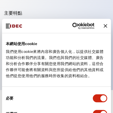
主要特點
根據2008年3月發行的「SEMI S26-0308 環境、健康與
安全指南－平板顯示器製造系統［FPD製造系統（設備）
的環境、健康、安全相關指南］」，在限定場所或部分區域
本網站使用cookie
停止（部分停止）的開關，不可使用傳統的紅色按鈕與黃色
我們使用cookie來將內容和廣告個人化，以提供社交媒體
背景組合。
功能和分析我們的流量。我們也與我們的社交媒體、廣告
因此，針對需要部分停止的機械或設備，IDEC建議使用黃
和分析合作夥伴分享有關您使用我們網站的資料，這些合
作夥伴可能會將有關資料與您所提供給他們的其他資料或
色按鈕或白色背景的銘板與護罩！
他們從您使用他們的服務時所收集的資料相結合。
同
必要
意
+
規格
顯示全部
選
擇