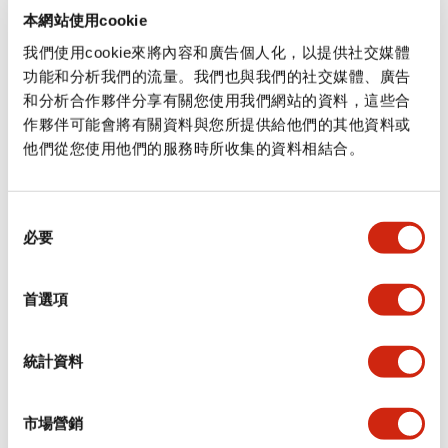
XW1E-BV404MY
XW1E-BV404MFY
本網站使用cookie
φ22 XW系列 停止用開關 XW1E-
φ22 XW系列 停止用開關 XW1E-
我們使用cookie來將內容和廣告個人化，以提供社交媒體
BV404MY
BV404MFY
功能和分析我們的流量。我們也與我們的社交媒體、廣告
和分析合作夥伴分享有關您使用我們網站的資料，這些合
作夥伴可能會將有關資料與您所提供給他們的其他資料或
他們從您使用他們的服務時所收集的資料相結合。
同
必要
意
選
停止用開關
停止用開關
擇
首選項
XW1E-BV403MY
XW1E-BV403MFY
φ22 XW系列 停止用開關 XW1E-
φ22 XW系列 停止用開關 XW1E-
統計資料
BV403MY
BV403MFY
市場營銷