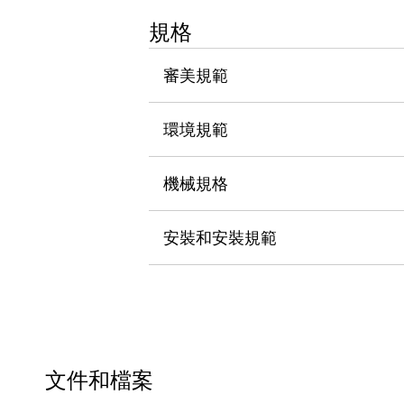
瀏覽全部
規格
機器人
使人機協作更安全、更高效
審美規範
發揮協作機器人潛力的安全措施
瀏覽全部
半導體
提高半導體製造裝置設計自由度的方法
環境規範
瞬間完成開關的更換，避免停機時間拉長
充分對應安全標準
瀏覽全部
機械規格
瀏覽全部
解決方案
IIoT（工業物聯網）
安裝和安裝規範
去面板化
RFID 認證
安全及其未來
安全及其未來 | 解決⽅案
瀏覽全部
從基礎了解安全元件
瀏覽全部
文件和檔案
資源與文件