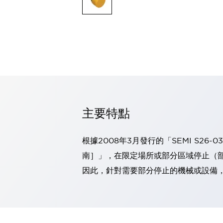
可程式控制器
可程式人機介面
工業乙太網路設備
瀏覽全部
自動識別
自動識別
感測器
瀏覽全部
行業
汽車
主要特點
工業機器人的潛在風險，從第三者角度徹底驗證
減少安全柵內的人身事故
兼顧良好的視認性及減少維修工時
根據2008年3月發行的「SEMI S2
最適合小型裝置的安全對策
瀏覽全部
南］」，在限定場所或部分區域停止（
工具機
因此，針對需要部分停止的機械或設備，
降低機床成本的技巧簡單的讓人意外
尋找讓機床更小型化的可能性
從外觀設計的觀點提升機床的附加價值
預防導致機器故障的「瞬停」
3位置促動開關確保綜合加工中心機的安全性