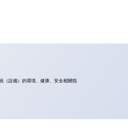
製造系統（設備）的環境、健康、安全相關指