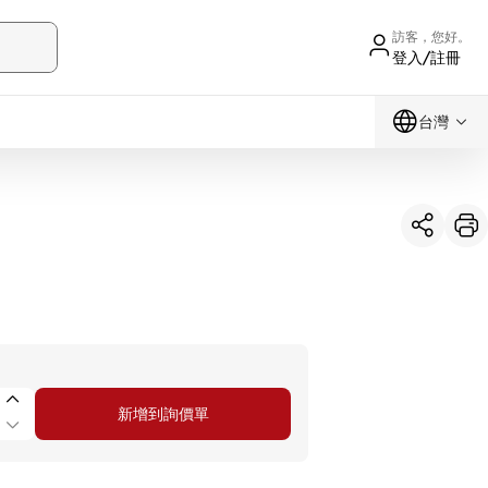
訪客，您好。
登入/註冊
台灣
新增到詢價單