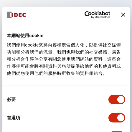
主要特點
手指安全型螺絲端子。
本網站使用cookie
保護等級為 IP20(IEC60529)（面板前為IP65）。
我們使用cookie來將內容和廣告個人化，以提供社交媒體
組合式接點塊使安裝和拆卸更加方便。
功能和分析我們的流量。我們也與我們的社交媒體、廣告
樹脂框型，金屬框型。
和分析合作夥伴分享有關您使用我們網站的資料，這些合
另具備鑰匙選擇開關，一體型指示燈，機種豐富！
作夥伴可能會將有關資料與您所提供給他們的其他資料或
他們從您使用他們的服務時所收集的資料相結合。
備有符合國際標準的緊急停止開關。備有照明與非照明
型。解除鎖定方式有拉出或旋轉型。具備直接開路動作功
能（IEC60947-5-1 附件K）。具備安全鎖定結構
同
必要
（IEC60947-5-5 6.2）。
意
選
指示燈採用大燈罩，確保更廣的視角和範圍，增強安全
擇
性。
首選項
按鈕、燈罩和保護罩均為不發光磨制表面，降低因周圍光