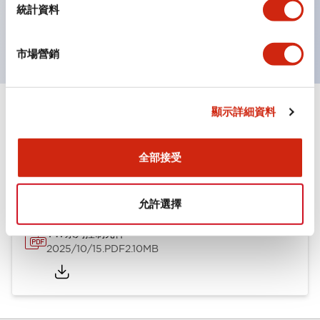
線引起的反光。
統計資料
獲得UL、 c-UL、 CCC 認證、符合 EN 標準。
市場營銷
顯示詳細資料
文件和檔案
全部接受
型錄和宣傳手冊
允許選擇
YW系列控制元件
2025/10/15
.PDF
2.10MB