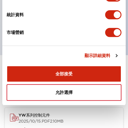
性。
統計資料
按鈕、燈罩和保護罩均為不發光磨制表面，降低因周圍光
線引起的反光。
市場營銷
獲得UL、 c-UL、 CCC 認證、符合 EN 標準。
顯示詳細資料
文件和檔案
全部接受
型錄和宣傳手冊
允許選擇
YW系列控制元件
2025/10/15
.PDF
2.10MB