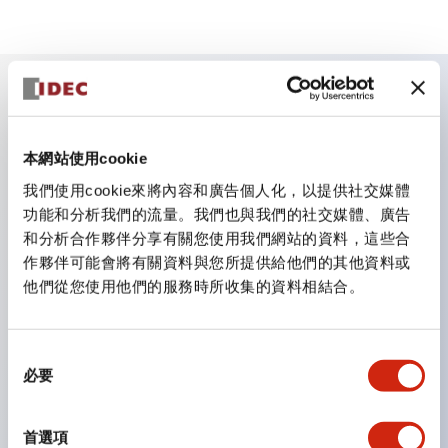
主要特點
本網站使用cookie
手指安全型螺絲端子。保護等級為 IP20(IEC60529)
我們使用cookie來將內容和廣告個人化，以提供社交媒體
（面板前為IP65）。
功能和分析我們的流量。我們也與我們的社交媒體、廣告
組合式接點塊使安裝和拆卸更加方便。
和分析合作夥伴分享有關您使用我們網站的資料，這些合
作夥伴可能會將有關資料與您所提供給他們的其他資料或
樹脂框型，金屬框型。
他們從您使用他們的服務時所收集的資料相結合。
另具備鑰匙選擇開關，一體型指示燈，機種豐富！
備有符合國際標準的緊急停止開關。備有照明與非照明
型。解除鎖定方式有拉出或旋轉型。具備直接開路動作功
同
必要
意
能（IEC60947-5-1 附件K）。具備安全鎖定結構
選
（IEC60947-5-5 6.2）。
擇
首選項
指示燈採用大燈罩，確保更廣的視角和範圍，增強安全