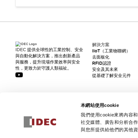
CAD檔
型錄和宣傳手冊
影片專區
選型系統
軟體下載
邏輯模擬器
解決方案
產品資安通知
IDEC 提供全球性的工業控制、安全
IIoT（工業物聯網）
最新消息
與自動化解決方案，推出創新產品
去面板化
新聞中心
與服務，提升現場作業效率與安全
RFID認證
活動
性，更致力於守護人類福祉。
安全及其未來
促銷活動
從基礎了解安全元件
部落格
支援
聯絡我們
服務據點
訂閱我們的電子報，獲取我們的最新訊息!
產品變更/停產通知
本網站使用cookie
RoHS指令對應
訂閱
我們使用cookie來將
認證與標準
社交媒體、廣告和分析合
與您所提供給他們的其他