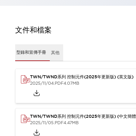
瀏覽全部
機器人
使人機協作更安全、更高效
發揮協作機器人潛力的安全措施
瀏覽全部
文件和檔案
半導體
提高半導體製造裝置設計自由度的方法
瞬間完成開關的更換，避免停機時間拉長
型錄和宣傳手冊
其他
充分對應安全標準
瀏覽全部
瀏覽全部
解決方案
TWN/TWND系列 控制元件(2025年更新版) (英文版)
IIoT（工業物聯網）
2025/11/04
.PDF
4.07MB
去面板化
RFID 認證
安全及其未來
安全及其未來 | 解決⽅案
瀏覽全部
從基礎了解安全元件
TWN/TWND系列 控制元件(2025年更新版) (中文簡體
瀏覽全部
2025/11/05
.PDF
4.47MB
資源與文件