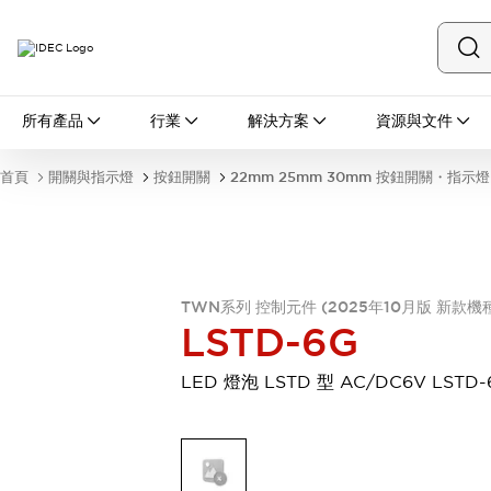
所有產品
所有產品
行業
解決方案
資源與文件
開關與指示燈
按鈕開關
首頁
開關與指示燈
按鈕開關
22mm 25mm 30mm 按鈕開關・指示燈
指示燈和蜂鳴器
瀏覽全部
安全與防爆
安全設備
防爆設備
瀏覽全部
TWN系列 控制元件 (2025年10月版 新款機
盤櫃
LSTD-6G
繼電器·計時器
電源供應器
LED 燈泡 LSTD 型 AC/DC6V LSTD-
回路保護器
LED照明裝置
端子台
瀏覽全部
自動化