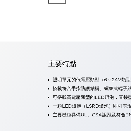
可程式控制器
可程式人機介面
工業乙太網路設備
瀏覽全部
自動識別
自動識別
感測器
瀏覽全部
行業
汽車
主要特點
工業機器人的潛在風險，從第三者角度徹底驗證
減少安全柵內的人身事故
照明單元的低電壓類型（6～24V類型
兼顧良好的視認性及減少維修工時
最適合小型裝置的安全對策
瀏覽全部
搭載符合手指防護結構、螺絲式端子結構
工具機
可搭載高電壓類型的LED燈泡，直接
降低機床成本的技巧簡單的讓人意外
一顆LED燈泡（LSRD燈泡）即可
尋找讓機床更小型化的可能性
主要機種具備UL、CSA認證及符合E
從外觀設計的觀點提升機床的附加價值
預防導致機器故障的「瞬停」
3位置促動開關確保綜合加工中心機的安全性