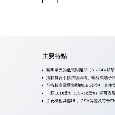
可程式控制器
可程式人機介面
工業乙太網路設備
瀏覽全部
自動識別
自動識別
感測器
瀏覽全部
行業
汽車
主要特點
工業機器人的潛在風險，從第三者角度徹底驗證
減少安全柵內的人身事故
照明單元的低電壓類型（6～24V類型
兼顧良好的視認性及減少維修工時
最適合小型裝置的安全對策
瀏覽全部
搭載符合手指防護結構、螺絲式端子結構
工具機
可搭載高電壓類型的LED燈泡，直接
降低機床成本的技巧簡單的讓人意外
一顆LED燈泡（LSRD燈泡）即可
尋找讓機床更小型化的可能性
主要機種具備UL、CSA認證及符合E
從外觀設計的觀點提升機床的附加價值
預防導致機器故障的「瞬停」
3位置促動開關確保綜合加工中心機的安全性