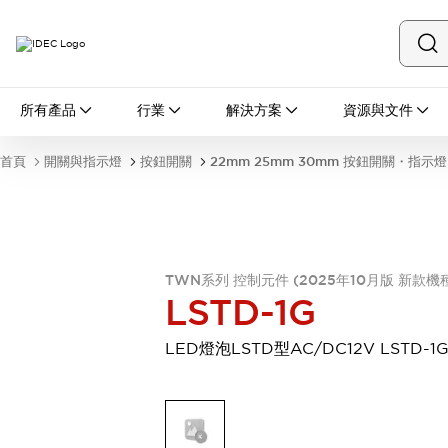
所有產品
所有產品
行業
解決方案
資源與文件
開關與指示燈
按鈕開關
首頁
開關與指示燈
按鈕開關
22mm 25mm 30mm 按鈕開關・指示燈
指示燈和蜂鳴器
瀏覽全部
安全與防爆
安全設備
防爆設備
瀏覽全部
TWN系列 控制元件 (2025年10月版 新款機
盤櫃
LSTD-1G
繼電器·計時器
電源供應器
LED燈泡LSTD型AC/DC12V LSTD-1
回路保護器
LED照明裝置
端子台
瀏覽全部
自動化