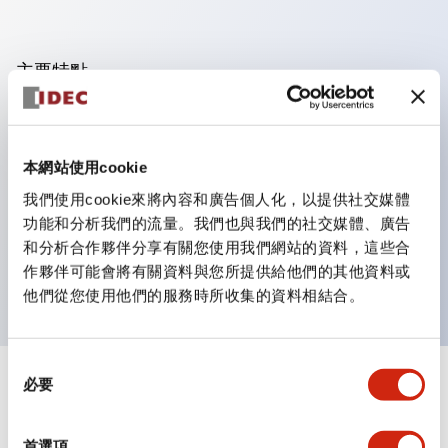
主要特點
可進行集合密著安裝，接觸單元的拆裝在集合密著安裝時
亦容易進行。
本網站使用cookie
採用刺刀機構的鎖定桿拆裝方式的分離結構。
我們使用cookie來將內容和廣告個人化，以提供社交媒體
保護結構為防噴流型，IP65（IEC 60529）。（蜂鳴器
功能和分析我們的流量。我們也與我們的社交媒體、廣告
為密閉型）
和分析合作夥伴分享有關您使用我們網站的資料，這些合
UL、CSA認證品及符合EN標準品。（蜂鳴器除外）
作夥伴可能會將有關資料與您所提供給他們的其他資料或
他們從您使用他們的服務時所收集的資料相結合。
同
必要
意
+
規格
顯示全部
選
擇
審美規範
首選項