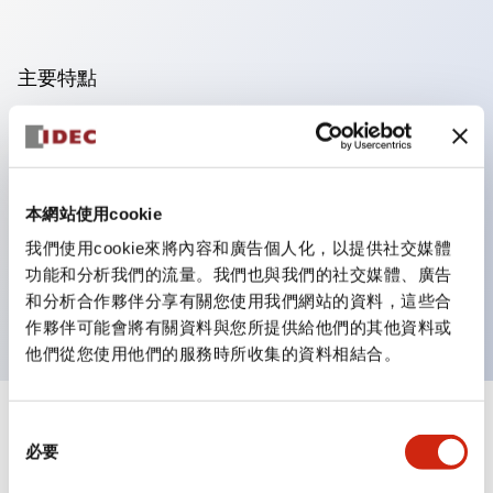
主要特點
可進行集合密著安裝，接觸單元的拆裝在集合密著安裝時
亦容易進行。
採用刺刀機構的鎖定桿拆裝方式的分離結構。
本網站使用cookie
保護結構為防噴流型，IP65（IEC 60529）。（蜂鳴器
我們使用cookie來將內容和廣告個人化，以提供社交媒體
為密閉型）
功能和分析我們的流量。我們也與我們的社交媒體、廣告
UL、CSA認證品及符合EN標準品。（蜂鳴器除外）
和分析合作夥伴分享有關您使用我們網站的資料，這些合
作夥伴可能會將有關資料與您所提供給他們的其他資料或
他們從您使用他們的服務時所收集的資料相結合。
+
同
規格
顯示全部
必要
意
選
審美規範