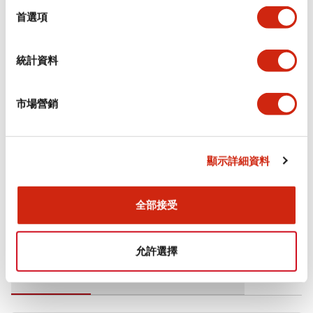
擇
首選項
電氣規範（額定照明部分）
統計資料
環境規範
市場營銷
機械規格
安裝和安裝規範
顯示詳細資料
全部接受
文件和檔案
允許選擇
型錄和宣傳手冊
CAD檔
認證與標準
技術文件