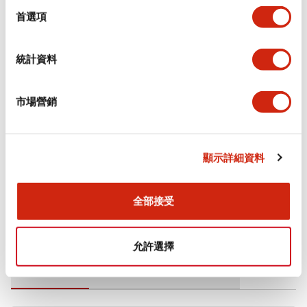
擇
首選項
電氣規範（額定照明部分）
統計資料
環境規範
市場營銷
機械規格
安裝和安裝規範
顯示詳細資料
全部接受
文件和檔案
允許選擇
型錄和宣傳手冊
CAD檔
認證與標準
技術文件