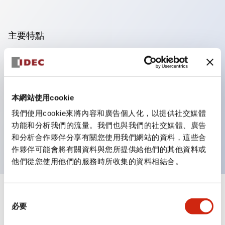
主要特點
可進行集合密著安裝，接觸單元的拆裝在集合密著安裝時
亦容易進行。
採用刺刀機構的鎖定桿拆裝方式的分離結構。
本網站使用cookie
保護結構為防噴流型，IP65（IEC 60529）。（蜂鳴器
我們使用cookie來將內容和廣告個人化，以提供社交媒體
為密閉型）
功能和分析我們的流量。我們也與我們的社交媒體、廣告
UL、CSA認證品及符合EN標準品。（蜂鳴器除外）
和分析合作夥伴分享有關您使用我們網站的資料，這些合
作夥伴可能會將有關資料與您所提供給他們的其他資料或
他們從您使用他們的服務時所收集的資料相結合。
+
同
規格
顯示全部
必要
意
選
審美規範