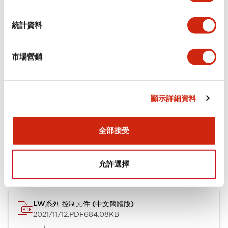
環境規範
統計資料
機械規格
市場營銷
安裝和安裝規範
顯示詳細資料
文件和檔案
全部接受
型錄和宣傳手冊
CAD檔
認證與標準
技術文件
允許選擇
LW系列 控制元件 (中文簡體版)
2021/11/12
.PDF
684.08KB