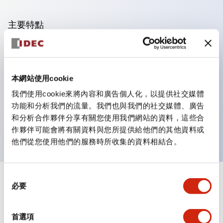
主要特點
可進行集合密著安裝，接觸單元的拆裝在集合密著安裝時
亦容易進行。
本網站使用cookie
採用刺刀機構的鎖定桿拆裝方式的分離結構。
我們使用cookie來將內容和廣告個人化，以提供社交媒體
保護結構為防噴流型，IP65（IEC 60529）。（蜂鳴器
功能和分析我們的流量。我們也與我們的社交媒體、廣告
為密閉型）
和分析合作夥伴分享有關您使用我們網站的資料，這些合
UL、CSA認證品及符合EN標準品。（蜂鳴器除外）
作夥伴可能會將有關資料與您所提供給他們的其他資料或
他們從您使用他們的服務時所收集的資料相結合。
同
+
規格
必要
顯示全部
意
選
審美規範
擇
首選項