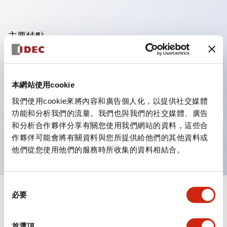
主要特點
可進行集合密著安裝，接觸單元的拆裝在集合密著安裝時
亦容易進行。
本網站使用cookie
採用刺刀機構的鎖定桿拆裝方式的分離結構。
我們使用cookie來將內容和廣告個人化，以提供社交媒體
保護結構為防噴流型，IP65（IEC 60529）。（蜂鳴器
功能和分析我們的流量。我們也與我們的社交媒體、廣告
為密閉型）
和分析合作夥伴分享有關您使用我們網站的資料，這些合
UL、CSA認證品及符合EN標準品。（蜂鳴器除外）
作夥伴可能會將有關資料與您所提供給他們的其他資料或
他們從您使用他們的服務時所收集的資料相結合。
同
必要
意
+
規格
顯示全部
選
擇
審美規範
首選項