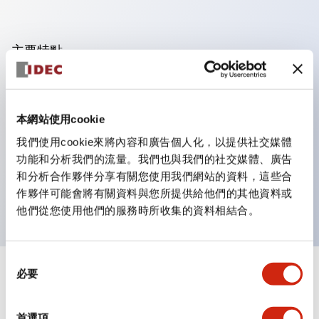
主要特點
可進行集合密著安裝，接觸單元的拆裝在集合密著安裝時
亦容易進行。
本網站使用cookie
採用刺刀機構的鎖定桿拆裝方式的分離結構。
我們使用cookie來將內容和廣告個人化，以提供社交媒體
保護結構為防噴流型，IP65（IEC 60529）。（蜂鳴器
功能和分析我們的流量。我們也與我們的社交媒體、廣告
為密閉型）
和分析合作夥伴分享有關您使用我們網站的資料，這些合
UL、CSA認證品及符合EN標準品。（蜂鳴器除外）
作夥伴可能會將有關資料與您所提供給他們的其他資料或
他們從您使用他們的服務時所收集的資料相結合。
同
必要
意
+
規格
顯示全部
選
擇
審美規範
首選項