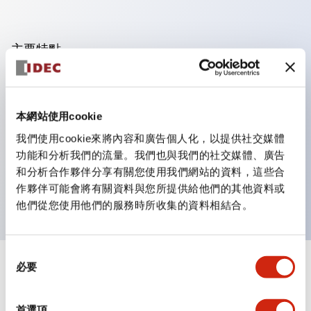
主要特點
可進行集合密著安裝，接觸單元的拆裝在集合密著安裝時
亦容易進行。
本網站使用cookie
採用刺刀機構的鎖定桿拆裝方式的分離結構。
我們使用cookie來將內容和廣告個人化，以提供社交媒體
保護結構為防噴流型，IP65（IEC 60529）。（蜂鳴器
功能和分析我們的流量。我們也與我們的社交媒體、廣告
為密閉型）
和分析合作夥伴分享有關您使用我們網站的資料，這些合
UL、CSA認證品及符合EN標準品。（蜂鳴器除外）
作夥伴可能會將有關資料與您所提供給他們的其他資料或
他們從您使用他們的服務時所收集的資料相結合。
同
必要
意
+
規格
顯示全部
選
擇
審美規範
首選項