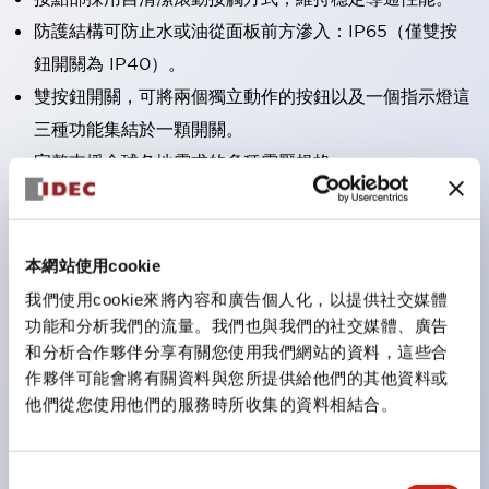
防護結構可防止水或油從面板前方滲入：IP65（僅雙按
鈕開關為 IP40）。
雙按鈕開關，可將兩個獨立動作的按鈕以及一個指示燈這
三種功能集結於一顆開關。
完整支援全球各地需求的多種電壓規格。
一顆 LED 燈泡即可呈現六種顏色（LSRD 燈泡）。以往
需分色管理的 LED 燈泡，如今可用單一顆燈泡呈現多種
顏色。
本網站使用cookie
支援色彩通用設計。
我們使用cookie來將內容和廣告個人化，以提供社交媒體
可清楚辨識正方平頭形指示燈的亮燈/熄燈狀態，以及點
功能和分析我們的流量。我們也與我們的社交媒體、廣告
和分析合作夥伴分享有關您使用我們網站的資料，這些合
燈時的顏色識別。
作夥伴可能會將有關資料與您所提供給他們的其他資料或
符合 ISO 3864-4 安全色規範：在危險或緊急狀況下，
他們從您使用他們的服務時所收集的資料相結合。
顏色表現更明確鮮明，便於更多人識別。
同