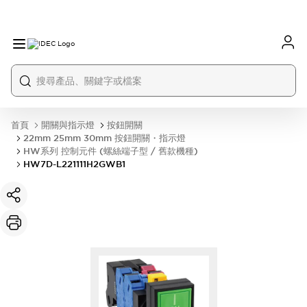
首頁
開關與指示燈
按鈕開關
22mm 25mm 30mm 按鈕開關・指示燈
HW系列 控制元件 (螺絲端子型 / 舊款機種)
HW7D-L221111H2GWB1