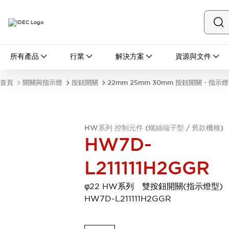
所有產品
所有產品
行業
解決方案
資源與文件
開關與指示燈
按鈕開關
首頁
開關與指示燈
按鈕開關
22mm 25mm 30mm 按鈕開關・指示燈
指示燈和蜂鳴器
瀏覽全部
安全與防爆
安全設備
防爆設備
HW系列 控制元件 (螺絲端子型 / 舊款機種)
瀏覽全部
HW7D-
盤櫃
L211111H2GGR
繼電器·計時器
電源供應器
回路保護器
φ22 HW系列 雙按鈕開關(指示燈型
LED照明裝置
HW7D-L211111H2GGR
端子台
瀏覽全部
自動化