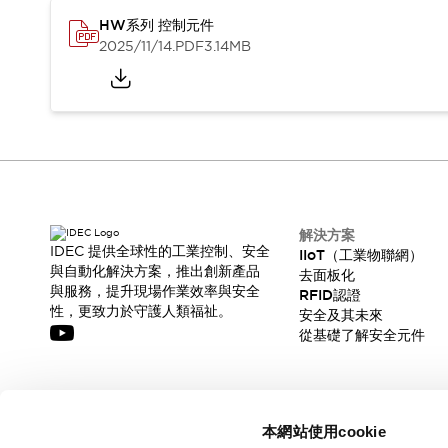
CAD檔
HW系列 控制元件
型錄和宣傳手冊
2025/11/14
.PDF
3.14MB
影片專區
選型系統
軟體下載
邏輯模擬器
產品資安通知
最新消息
新聞中心
活動
解決方案
促銷活動
IDEC 提供全球性的工業控制、安全
IIoT（工業物聯網）
部落格
與自動化解決方案，推出創新產品
去面板化
支援
與服務，提升現場作業效率與安全
RFID認證
性，更致力於守護人類福祉。
聯絡我們
服務據點
安全及其未來
從基礎了解安全元件
產品變更/停產通知
RoHS指令對應
認證與標準
訂閱我們的電子報，獲取我們的最新訊息!
本網站使用cookie