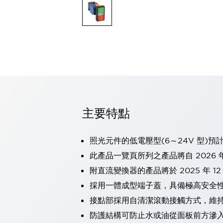
可程式控制器
可程式人機介面
工業乙太網路設備
瀏覽全部
自動識別
自動識別
感測器
瀏覽全部
行業
汽車
主要特點
工業機器人的潛在風險，從第三者角度徹底驗證
減少安全柵內的人身事故
兼顧良好的視認性及減少維修工時
照光元件的低電壓型(6～24V 型)預
最適合小型裝置的安全對策
瀏覽全部
此產品一覽頁所列之產品將自 2026 年
工具機
附直流變換器的產品將於 2025 年 1
降低機床成本的技巧簡單的讓人意外
尋找讓機床更小型化的可能性
採用一體成型端子蓋，具備極高安全
從外觀設計的觀點提升機床的附加價值
接點部採用自清潔滾動接觸方式，維
預防導致機器故障的「瞬停」
防護結構可防止水或油從面板前方滲入：
3位置促動開關確保綜合加工中心機的安全性