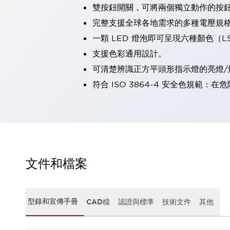
雙按鈕開關，可將兩個獨立動作的按
瀏覽全部
機器人
完整支援全球各地需求的多種電壓規
使人機協作更安全、更高效
一顆 LED 燈泡即可呈現六種顏色（
發揮協作機器人潛力的安全措施
瀏覽全部
支援色彩通用設計。
半導體
可清楚辨識正方平頭形指示燈的亮燈/
提高半導體製造裝置設計自由度的方法
瞬間完成開關的更換，避免停機時間拉長
符合 ISO 3864-4 安全色規
充分對應安全標準
瀏覽全部
瀏覽全部
解決方案
IIoT（工業物聯網）
去面板化
RFID 認證
安全及其未來
文件和檔案
安全及其未來 | 解決⽅案
瀏覽全部
從基礎了解安全元件
型錄和宣傳手冊
CAD檔
認證與標準
技術文件
其他
瀏覽全部
資源與文件