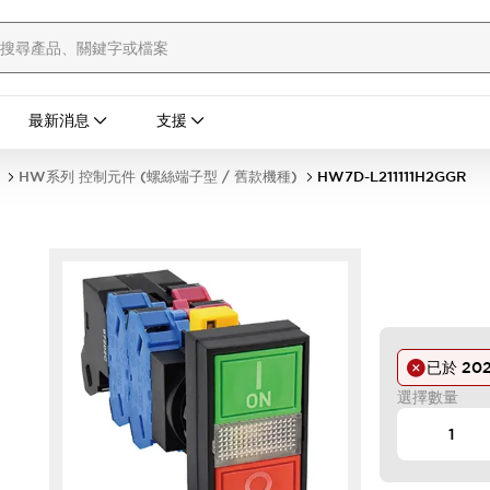
最新消息
支援
HW系列 控制元件 (螺絲端子型 / 舊款機種)
HW7D-L211111H2GGR
已於
20
)
選擇數量