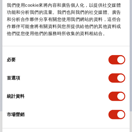
雙按鈕開關，可將兩個獨立動作的按鈕以及一個指示燈這
我們使用cookie來將內容和廣告個人化，以提供社交媒體
三種功能集結於一顆開關。
功能和分析我們的流量。我們也與我們的社交媒體、廣告
完整支援全球各地需求的多種電壓規格。
和分析合作夥伴分享有關您使用我們網站的資料，這些合
作夥伴可能會將有關資料與您所提供給他們的其他資料或
一顆 LED 燈泡即可呈現六種顏色（LSRD 燈泡）。以往
他們從您使用他們的服務時所收集的資料相結合。
需分色管理的 LED 燈泡，如今可用單一顆燈泡呈現多種
顏色。
支援色彩通用設計。
同
必要
意
可清楚辨識正方平頭形指示燈的亮燈/熄燈狀態，以及點
選
燈時的顏色識別。
擇
首選項
符合 ISO 3864-4 安全色規範：在危險或緊急狀況下，
顏色表現更明確鮮明，便於更多人識別。
統計資料
市場營銷
+
規格
顯示全部