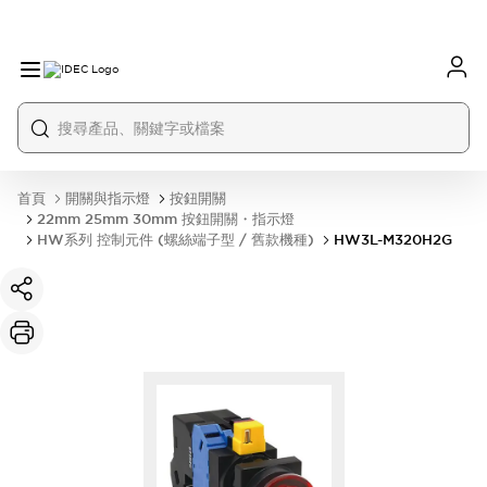
首頁
開關與指示燈
按鈕開關
22mm 25mm 30mm 按鈕開關・指示燈
HW系列 控制元件 (螺絲端子型 / 舊款機種)
HW3L-M320H2G