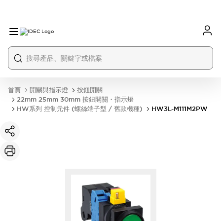
首頁
開關與指示燈
按鈕開關
22mm 25mm 30mm 按鈕開關・指示燈
HW系列 控制元件 (螺絲端子型 / 舊款機種)
HW3L-M111M2PW