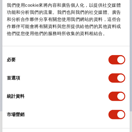
雙按鈕開關，可將兩個獨立動作的按鈕以及一個指示燈這
我們使用cookie來將內容和廣告個人化，以提供社交媒體
三種功能集結於一顆開關。
功能和分析我們的流量。我們也與我們的社交媒體、廣告
完整支援全球各地需求的多種電壓規格。
和分析合作夥伴分享有關您使用我們網站的資料，這些合
作夥伴可能會將有關資料與您所提供給他們的其他資料或
一顆 LED 燈泡即可呈現六種顏色（LSRD 燈泡）。以往
他們從您使用他們的服務時所收集的資料相結合。
需分色管理的 LED 燈泡，如今可用單一顆燈泡呈現多種
顏色。
支援色彩通用設計。
同
必要
意
可清楚辨識正方平頭形指示燈的亮燈/熄燈狀態，以及點
選
燈時的顏色識別。
擇
首選項
符合 ISO 3864-4 安全色規範：在危險或緊急狀況下，
顏色表現更明確鮮明，便於更多人識別。
統計資料
市場營銷
+
規格
顯示全部