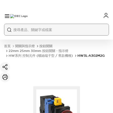
首頁
開關與指示燈
按鈕開關
22mm 25mm 30mm 按鈕開關・指示燈
HW系列 控制元件 (螺絲端子型 / 舊款機種)
HW3L-A302M2G