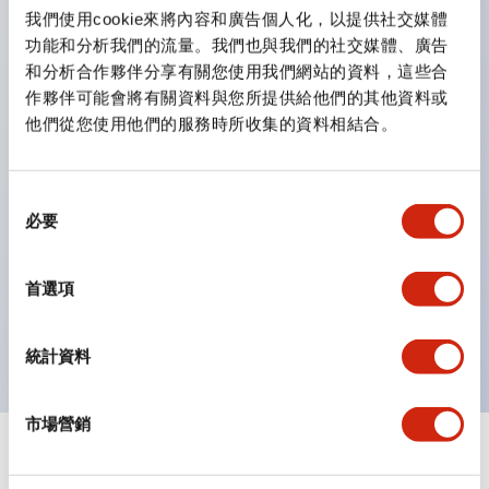
雙按鈕開關，可將兩個獨立動作的按鈕以及一個指示燈這
我們使用cookie來將內容和廣告個人化，以提供社交媒體
三種功能集結於一顆開關。
功能和分析我們的流量。我們也與我們的社交媒體、廣告
完整支援全球各地需求的多種電壓規格。
和分析合作夥伴分享有關您使用我們網站的資料，這些合
作夥伴可能會將有關資料與您所提供給他們的其他資料或
一顆 LED 燈泡即可呈現六種顏色（LSRD 燈泡）。以往
他們從您使用他們的服務時所收集的資料相結合。
需分色管理的 LED 燈泡，如今可用單一顆燈泡呈現多種
顏色。
支援色彩通用設計。
同
必要
意
可清楚辨識正方平頭形指示燈的亮燈/熄燈狀態，以及點
選
燈時的顏色識別。
擇
首選項
符合 ISO 3864-4 安全色規範：在危險或緊急狀況下，
顏色表現更明確鮮明，便於更多人識別。
統計資料
市場營銷
+
規格
顯示全部