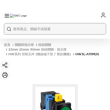
首頁
開關與指示燈
按鈕開關
22mm 25mm 30mm 按鈕開關・指示燈
HW系列 控制元件 (螺絲端子型 / 舊款機種)
HW3L-A111M2S