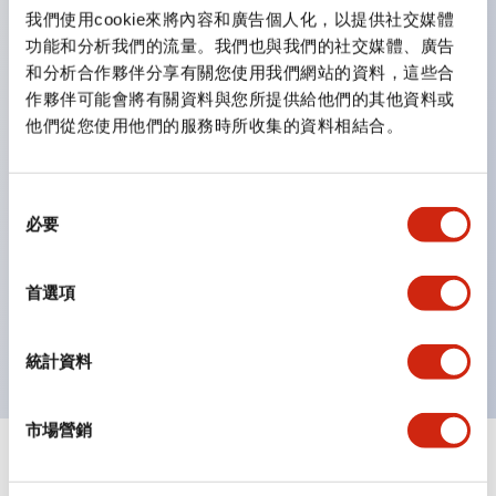
雙按鈕開關，可將兩個獨立動作的按鈕以及一個指示燈這
我們使用cookie來將內容和廣告個人化，以提供社交媒體
三種功能集結於一顆開關。
功能和分析我們的流量。我們也與我們的社交媒體、廣告
完整支援全球各地需求的多種電壓規格。
和分析合作夥伴分享有關您使用我們網站的資料，這些合
作夥伴可能會將有關資料與您所提供給他們的其他資料或
一顆 LED 燈泡即可呈現六種顏色（LSRD 燈泡）。以往
他們從您使用他們的服務時所收集的資料相結合。
需分色管理的 LED 燈泡，如今可用單一顆燈泡呈現多種
顏色。
支援色彩通用設計。
同
必要
意
可清楚辨識正方平頭形指示燈的亮燈/熄燈狀態，以及點
選
燈時的顏色識別。
擇
首選項
符合 ISO 3864-4 安全色規範：在危險或緊急狀況下，
顏色表現更明確鮮明，便於更多人識別。
統計資料
市場營銷
+
規格
顯示全部