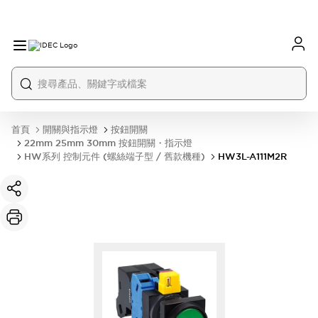
首頁
開關與指示燈
按鈕開關
22mm 25mm 30mm 按鈕開關・指示燈
HW系列 控制元件 (螺絲端子型 / 舊款機種)
HW3L-A111M2R