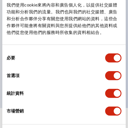
雙按鈕開關，可將兩個獨立動作的按鈕以及一個指示燈這
我們使用cookie來將內容和廣告個人化，以提供社交媒體
三種功能集結於一顆開關。
功能和分析我們的流量。我們也與我們的社交媒體、廣告
完整支援全球各地需求的多種電壓規格。
和分析合作夥伴分享有關您使用我們網站的資料，這些合
作夥伴可能會將有關資料與您所提供給他們的其他資料或
一顆 LED 燈泡即可呈現六種顏色（LSRD 燈泡）。以往
他們從您使用他們的服務時所收集的資料相結合。
需分色管理的 LED 燈泡，如今可用單一顆燈泡呈現多種
顏色。
支援色彩通用設計。
同
必要
意
可清楚辨識正方平頭形指示燈的亮燈/熄燈狀態，以及點
選
燈時的顏色識別。
擇
首選項
符合 ISO 3864-4 安全色規範：在危險或緊急狀況下，
顏色表現更明確鮮明，便於更多人識別。
統計資料
市場營銷
+
規格
顯示全部