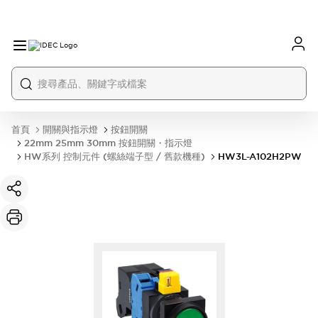
首頁
開關與指示燈
按鈕開關
22mm 25mm 30mm 按鈕開關・指示燈
HW系列 控制元件 (螺絲端子型 / 舊款機種)
HW3L-A102H2PW