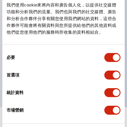
雙按鈕開關，可將兩個獨立動作的按鈕以及一個指示燈這
我們使用cookie來將內容和廣告個人化，以提供社交媒體
三種功能集結於一顆開關。
功能和分析我們的流量。我們也與我們的社交媒體、廣告
完整支援全球各地需求的多種電壓規格。
和分析合作夥伴分享有關您使用我們網站的資料，這些合
作夥伴可能會將有關資料與您所提供給他們的其他資料或
一顆 LED 燈泡即可呈現六種顏色（LSRD 燈泡）。以往
他們從您使用他們的服務時所收集的資料相結合。
需分色管理的 LED 燈泡，如今可用單一顆燈泡呈現多種
顏色。
支援色彩通用設計。
同
必要
意
可清楚辨識正方平頭形指示燈的亮燈/熄燈狀態，以及點
選
燈時的顏色識別。
擇
首選項
符合 ISO 3864-4 安全色規範：在危險或緊急狀況下，
顏色表現更明確鮮明，便於更多人識別。
統計資料
市場營銷
+
規格
顯示全部