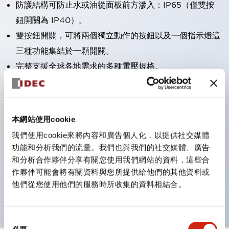
防護結構可防止水或油從面板前方滲入：IP65（僅雙按
鈕開關為 IP40）。
雙按鈕開關，可將兩個獨立動作的按鈕以及一個指示燈這
三種功能集結於一顆開關。
完整支援全球各地需求的多種電壓規格。
一顆 LED 燈泡即可呈現六種顏色（LSRD 燈泡）。以往
需分色管理的 LED 燈泡，如今可用單一顆燈泡呈現多種
顏色。
本網站使用cookie
支援色彩通用設計。
我們使用cookie來將內容和廣告個人化，以提供社交媒體
可清楚辨識正方平頭形指示燈的亮燈/熄燈狀態，以及點
功能和分析我們的流量。我們也與我們的社交媒體、廣告
燈時的顏色識別。
和分析合作夥伴分享有關您使用我們網站的資料，這些合
作夥伴可能會將有關資料與您所提供給他們的其他資料或
符合 ISO 3864-4 安全色規範：在危險或緊急狀況下，
他們從您使用他們的服務時所收集的資料相結合。
顏色表現更明確鮮明，便於更多人識別。
同