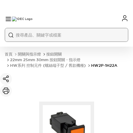
首頁
開關與指示燈
按鈕開關
22mm 25mm 30mm 按鈕開關・指示燈
HW系列 控制元件 (螺絲端子型 / 舊款機種)
HW2P-1H22A