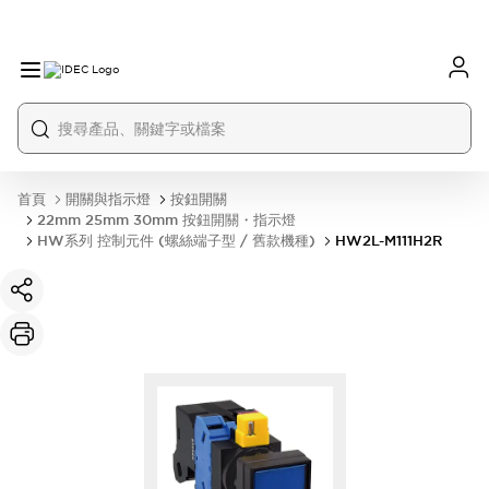
首頁
開關與指示燈
按鈕開關
22mm 25mm 30mm 按鈕開關・指示燈
HW系列 控制元件 (螺絲端子型 / 舊款機種)
HW2L-M111H2R