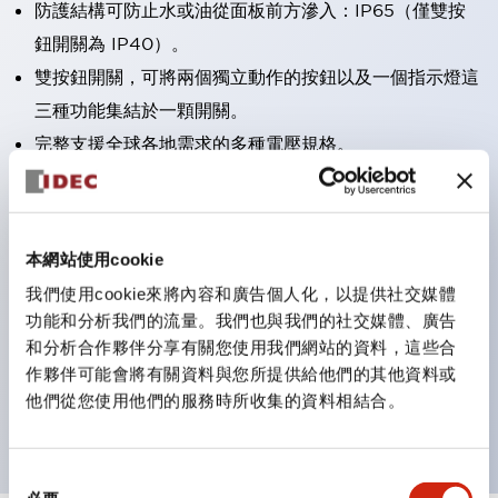
防護結構可防止水或油從面板前方滲入：IP65（僅雙按
鈕開關為 IP40）。
雙按鈕開關，可將兩個獨立動作的按鈕以及一個指示燈這
三種功能集結於一顆開關。
完整支援全球各地需求的多種電壓規格。
一顆 LED 燈泡即可呈現六種顏色（LSRD 燈泡）。以往
需分色管理的 LED 燈泡，如今可用單一顆燈泡呈現多種
顏色。
本網站使用cookie
支援色彩通用設計。
我們使用cookie來將內容和廣告個人化，以提供社交媒體
可清楚辨識正方平頭形指示燈的亮燈/熄燈狀態，以及點
功能和分析我們的流量。我們也與我們的社交媒體、廣告
燈時的顏色識別。
和分析合作夥伴分享有關您使用我們網站的資料，這些合
作夥伴可能會將有關資料與您所提供給他們的其他資料或
符合 ISO 3864-4 安全色規範：在危險或緊急狀況下，
他們從您使用他們的服務時所收集的資料相結合。
顏色表現更明確鮮明，便於更多人識別。
同